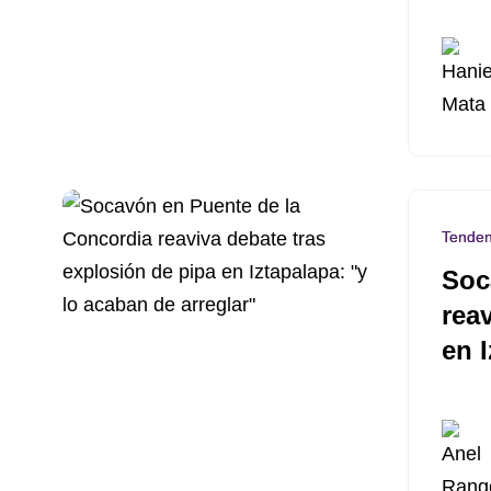
Tenden
Soc
rea
en 