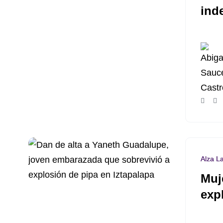
ind
Alza L
Muj
exp