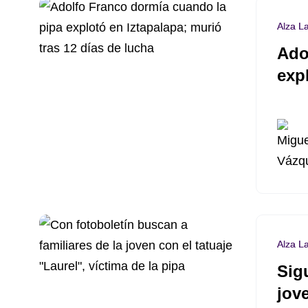
Alza L
Ado
exp
Alza L
Sig
jove