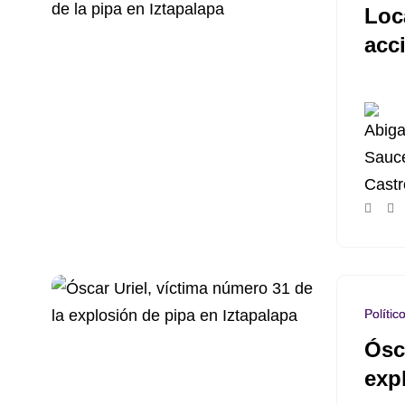
Loca
acc
Polític
Ósc
exp