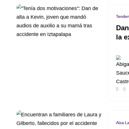
Tenden
Dan
la 
Alza L