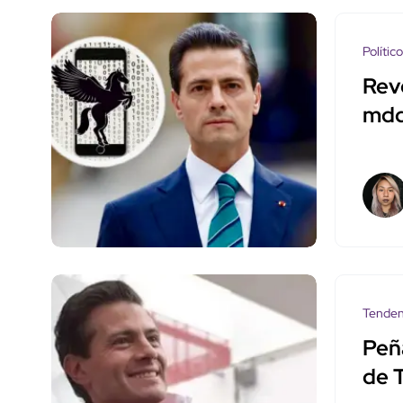
Polític
Rev
mdd
Tenden
Peña
de 