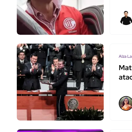
Alza La
Mata
ata