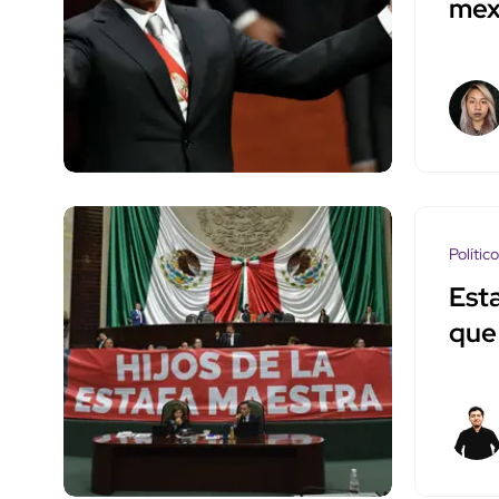
mex
Polític
Est
que