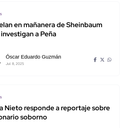
os
elan en mañanera de Sheinbaum
 investigan a Peña
Óscar Eduardo Guzmán
Jul. 8, 2025
os
a Nieto responde a reportaje sobre
lonario soborno