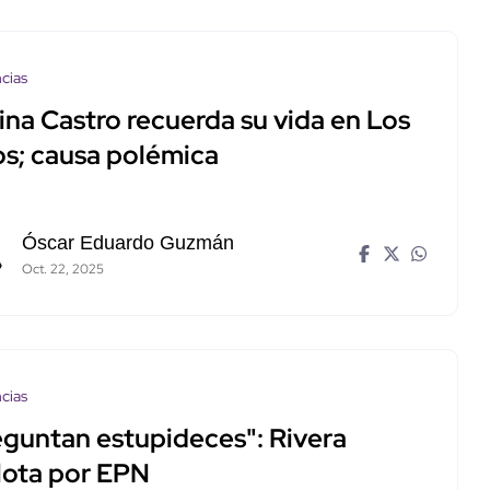
cias
ina Castro recuerda su vida en Los
os; causa polémica
Óscar Eduardo Guzmán
Oct. 22, 2025
cias
eguntan estupideces": Rivera
lota por EPN