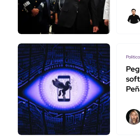
Polític
Pega
soft
Peñ