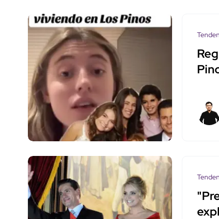
Tenden
Reg
Pin
Tenden
"Pr
exp