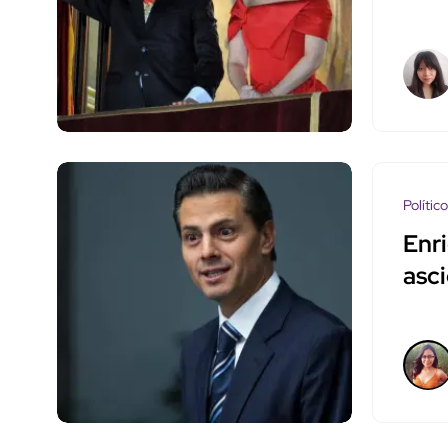
Polític
Enr
asc