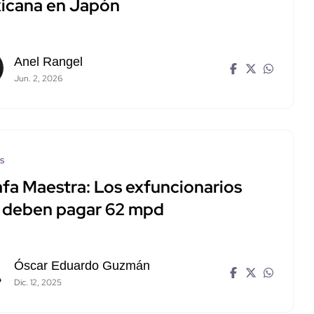
icana en Japón
Anel Rangel
Jun. 2, 2026
os
afa Maestra: Los exfuncionarios
 deben pagar 62 mpd
Óscar Eduardo Guzmán
Dic. 12, 2025