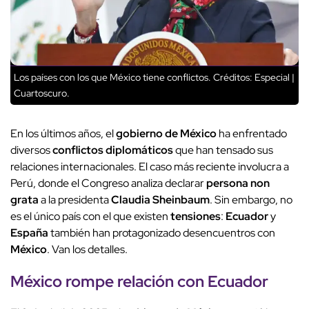
Los países con los que México tiene conflictos.
Créditos: Especial |
Cuartoscuro.
En los últimos años, el
gobierno de México
ha enfrentado
diversos
conflictos diplomáticos
que han tensado sus
relaciones internacionales. El caso más reciente involucra a
Perú, donde el Congreso analiza declarar
persona non
grata
a la presidenta
Claudia Sheinbaum
. Sin embargo, no
es el único país con el que existen
tensiones
:
Ecuador
y
España
también han protagonizado desencuentros con
México
. Van los detalles.
México
rompe relación con
Ecuador