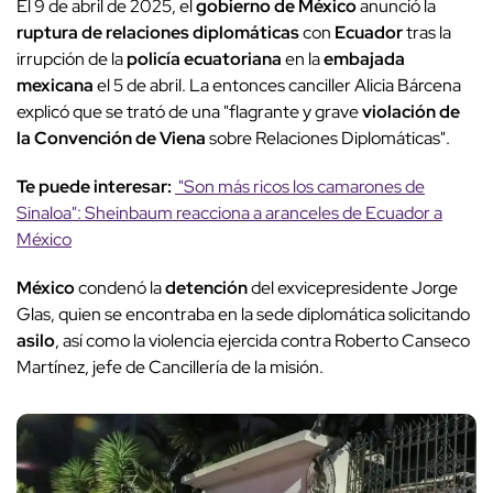
El 9 de abril de 2025, el
gobierno de México
anunció la
ruptura de relaciones diplomáticas
con
Ecuador
tras la
irrupción de la
policía ecuatoriana
en la
embajada
mexicana
el 5 de abril. La entonces canciller Alicia Bárcena
explicó que se trató de una "flagrante y grave
violación de
la Convención de Viena
sobre Relaciones Diplomáticas".
Te puede interesar:
"Son más ricos los camarones de
Sinaloa": Sheinbaum reacciona a aranceles de Ecuador a
México
México
condenó la
detención
del exvicepresidente Jorge
Glas, quien se encontraba en la sede diplomática solicitando
asilo
, así como la violencia ejercida contra Roberto Canseco
Martínez, jefe de Cancillería de la misión.