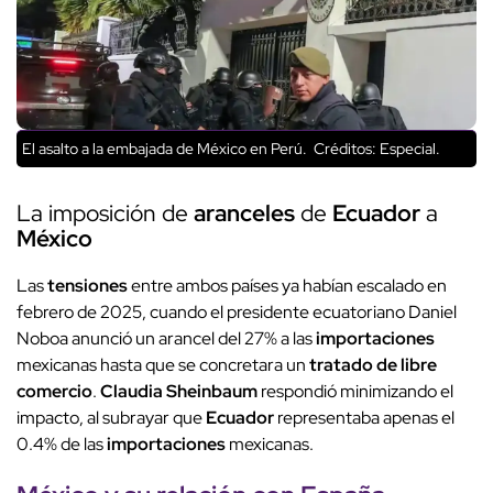
El asalto a la embajada de México en Perú.
Créditos: Especial.
La imposición de
aranceles
de
Ecuador
a
México
Las
tensiones
entre ambos países ya habían escalado en
febrero de 2025, cuando el presidente ecuatoriano Daniel
Noboa anunció un arancel del 27% a las
importaciones
mexicanas hasta que se concretara un
tratado de libre
comercio
.
Claudia Sheinbaum
respondió minimizando el
impacto, al subrayar que
Ecuador
representaba apenas el
0.4% de las
importaciones
mexicanas.