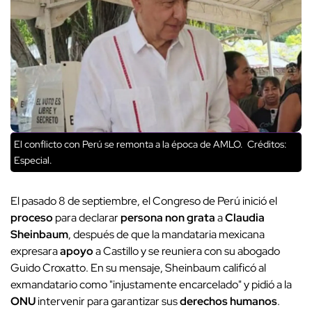
El conflicto con Perú se remonta a la época de AMLO.
Créditos:
Especial.
El pasado 8 de septiembre, el Congreso de Perú inició el
proceso
para declarar
persona non grata
a
Claudia
Sheinbaum
, después de que la mandataria mexicana
expresara
apoyo
a Castillo y se reuniera con su abogado
Guido Croxatto. En su mensaje, Sheinbaum calificó al
exmandatario como "injustamente encarcelado" y pidió a la
ONU
intervenir para garantizar sus
derechos humanos
.