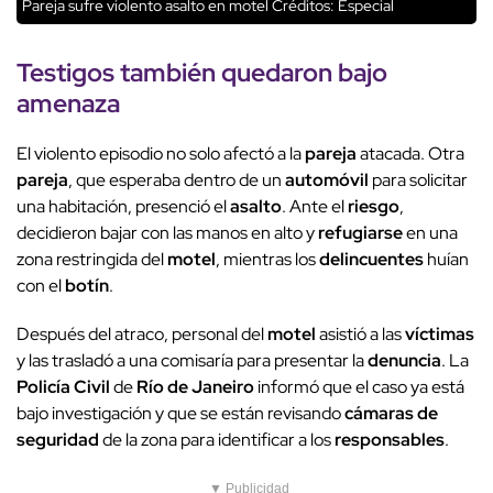
Pareja sufre violento asalto en motel
Créditos: Especial
Testigos también quedaron bajo
amenaza
El violento episodio no solo afectó a la
pareja
atacada. Otra
pareja
, que esperaba dentro de un
automóvil
para solicitar
una habitación, presenció el
asalto
. Ante el
riesgo
,
decidieron bajar con las manos en alto y
refugiarse
en una
zona restringida del
motel
, mientras los
delincuentes
huían
con el
botín
.
Después del atraco, personal del
motel
asistió a las
víctimas
y las trasladó a una comisaría para presentar la
denuncia
. La
Policía Civil
de
Río de Janeiro
informó que el caso ya está
bajo investigación y que se están revisando
cámaras de
seguridad
de la zona para identificar a los
responsables
.
▼ Publicidad