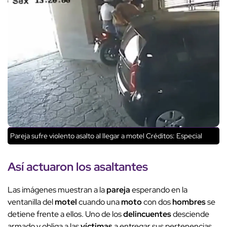
Pareja sufre violento asalto al llegar a motel
Créditos: Especial
Así actuaron los
asaltantes
Las imágenes muestran a la
pareja
esperando en la
ventanilla del
motel
cuando una
moto
con dos
hombres
se
detiene frente a ellos. Uno de los
delincuentes
desciende
armado y obliga a las
víctimas
a entregar sus pertenencias.