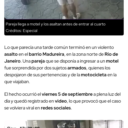
Pareja llega a motel y los asaltan antes de entrar al cuarto
Créditos: Especial
Lo que parecía una tarde común terminó en un violento
asalto
en el
barrio Madureira
, en la zona norte de
Río de
Janeiro
. Una
pareja
que se disponía a ingresar a un
motel
fue sorprendida por dos sujetos
armados
, quienes los
despojaron de sus pertenencias y de la
motocicleta
en la
que viajaban.
El hecho ocurrió el
viernes 5 de septiembre
a plena luz del
día y quedó registrado en
video
, lo que provocó que el caso
se volviera viral en
redes sociales
.