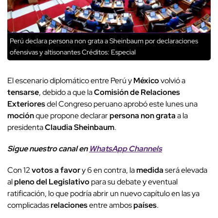
Perú declara persona non grata a Sheinbaum por declaraciones
ofensivas y altisonantes
Créditos: Especial
El escenario diplomático entre Perú y
México
volvió a
tensarse
, debido a que la
Comisión de Relaciones
Exteriores
del Congreso peruano aprobó este lunes una
moción
que propone declarar
persona non grata
a la
presidenta
Claudia Sheinbaum
.
Sigue nuestro canal en
WhatsApp Channels
Con 12
votos a favor
y 6 en contra, la
medida
será elevada
al
pleno del Legislativo
para su debate y eventual
ratificación, lo que podría abrir un nuevo capítulo en las ya
complicadas
relaciones
entre ambos
países
.