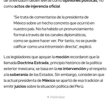
de Sheinbaum deben leerse como
opiniones políticas
, no
como
actos de injerencia oficial
.
"Se trata de comentarios de la presidenta de
México sobre un hecho concreto que ocurrió en
nuestro país. No ha habido un pronunciamiento
formal a través de los canales diplomáticos,
como se quiere hacer ver. Por tanto, no se puede
calificar como una intromisión directa", explicó.
Los legisladores que apoyan la
moción
recordaron que la
llamada
Doctrina Estrada
, principio histórico de la política
exterior mexicana, se basa en la
no intervención
y el respeto
a la
soberanía
de los Estados. Sin embargo, consideran que
la actual presidenta de
México
se apartó de esa tradición al
emitir
juicios
sobre la situación política del Perú.
▼ Publicidad