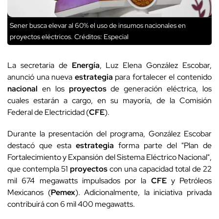
Sener busca elevar al 60% el uso de insumos nacionales en
proyectos eléctricos.
Créditos: Especial
La secretaria de
Energía
, Luz Elena González Escobar,
anunció una nueva
estrategia
para fortalecer el contenido
nacional
en los
proyectos
de generación eléctrica, los
cuales estarán a cargo, en su mayoría, de la Comisión
Federal de Electricidad (
CFE
).
Durante la presentación del programa, González Escobar
destacó que esta
estrategia
forma parte del "Plan de
Fortalecimiento y Expansión del Sistema Eléctrico Nacional",
que contempla 51
proyectos
con una capacidad total de 22
mil 674 megawatts impulsados por la
CFE
y Petróleos
Mexicanos (
Pemex
). Adicionalmente, la iniciativa privada
contribuirá con 6 mil 400 megawatts.