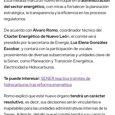
Esta medida marca un nuevo enfoque en la
administración
del sector energético,
con miras a fortalecer la planeación
estratégica, la transparencia y la eficiencia en los procesos
regulatorios.
De acuerdo con
Álvaro Romo
, coordinador técnico del
Clúster Energético de Nuevo Leó
n, el comité será
presidido por la secretaria de Energía,
Luz Elena González
Escobar
, y contará con la participación de vocales
provenientes de diversas subsecretarías y unidades clave de
la Sener, como Planeación y Transición Energética,
Electricidad e Hidrocarburos.
Te puede interesar:
SENER reactiva trámites de
hidrocarburos tras reforma energética
Romo explicó que este nuevo órgano
tendrá un carácter
resolutivo
, es decir, sus decisiones serán vinculantes e
inapelables para las unidades administrativas internas de la
Sener. Además, detalló que el comité tendrá a su cargo la