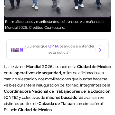
Entre aficionados y manifestantes: así transcurre la mañana del
Mundial 2026.
Créditos: Cuartoscuro.
¿Quieres que
QP IA
te ayude a entender
esta noticia?
La fiesta del
Mundial 2026
arrancó en la
Ciudad de México
entre
operativos de seguridad
, miles de aficionados en
camino al estadio y dos movilizaciones que buscan hacerse
visibles durante la inauguración del torneo. Integrantes de la
Coordinadora Nacional de Trabajadores de la Educación
(
CNTE
) y colectivos de
madres buscadoras
avanzan en
distintos puntos de
Calzada de Tlalpan
con dirección al
Estadio
Ciudad de México
.