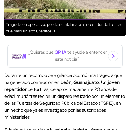
Tragedia en operativo: policía estatal mata a repartidor de tortillas
que pasó un alto
Créditos: X
¿Quieres que
QP IA
te ayude a entender
esta noticia?
Durante un recorrido de vigilancia ocurrió una tragedia que
ha generado conmoción en
León, Guanajuato
. Un
joven
repartidor
de tortillas, de aproximadamente 20 años de
edad, murió tras recibir un disparo realizado por un elemento
de las Fuerzas de Seguridad Pública del Estado (FSPE), en
un hecho que ya es investigado por las autoridades
ministeriales.
El incidente ocurrió en la
colonia Jacinto López
, donde