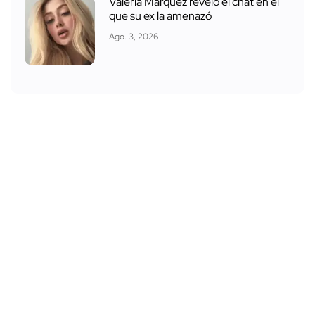
Valeria Márquez reveló el chat en el
que su ex la amenazó
Ago. 3, 2026