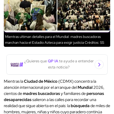
Mientras ultiman detalles para el Mundial: madres buscadoras
marchan hacia el Estadio Azteca para exigir justicia
Créditos: SS
¿Quieres que
QP IA
te ayude a entender
esta noticia?
Mientras la
Ciudad de México
(CDMX) concentra la
atención internacional por el arranque del
Mundial
2026,
cientos de
madres buscadoras
y familiares de
personas
desaparecidas
salieron a las calles para recordar una
realidad que sigue abierta en el país: la
búsqueda
de miles de
hombres, mujeres, niñas y niños cuyo paradero continúa