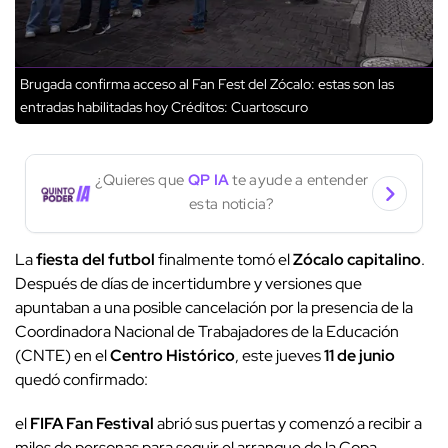
Brugada confirma acceso al Fan Fest del Zócalo: estas son las
entradas habilitadas hoy
Créditos: Cuartoscuro
¿Quieres que
QP IA
te ayude a entender
esta noticia?
La
fiesta del futbol
finalmente tomó el
Zócalo capitalino
.
Después de días de incertidumbre y versiones que
apuntaban a una posible cancelación por la presencia de la
Coordinadora Nacional de Trabajadores de la Educación
(CNTE) en el
Centro Histórico
, este jueves
11 de junio
quedó confirmado:
el
FIFA Fan Festival
abrió sus puertas y comenzó a recibir a
miles de personas para seguir el arranque de la Copa