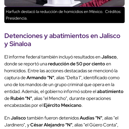
Harfuch destacó la reducción de homicidios en México.
Créditos:
Presidencia.
Detenciones
y abatimientos en
Jalisco
y
Sinaloa
El informe federal también incluyó resultados en
Jalisco
,
donde se reportó una
reducción de 50 por ciento
en
homicidios. Entre las acciones destacadas se mencionó la
captura de
Armando "N"
, alias "Delta 1", identificado como
uno de los mandos de un grupo criminal que opera en la
entidad. Además, el gobierno informó sobre el
abatimiento
de
Rubén "N"
, alias "el Mencho", durante operaciones
encabezadas por el
Ejército Mexicano
.
En
Jalisco
también fueron detenidos
Audías "N"
, alias "el
Jardinero", y
César Alejandro "N"
, alias "el Güero Conta",