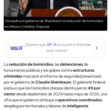
Así explica el gobierno de Sheinbaum la reducción de homicidios
en México
Créditos: Especial.
¿Quieres que
QP IA
te ayude a entender
esta noticia?
La
reducción de homicidios
, las
detenciones
de
funcionarios públicos y los golpes contra
estructuras
criminales
marcaron el informe de seguridad presentado
por el gobierno de
Claudia Sheinbaum
. El gabinete federal
sostuvo que los homicidios dolosos disminuyeron
49 por
ciento
desde septiembre de 2024 hasta mayo de 2026, una
cifra que el gobierno atribuye a
operativos coordinados
,
despliegues territoriales y labores de
inteligencia
.