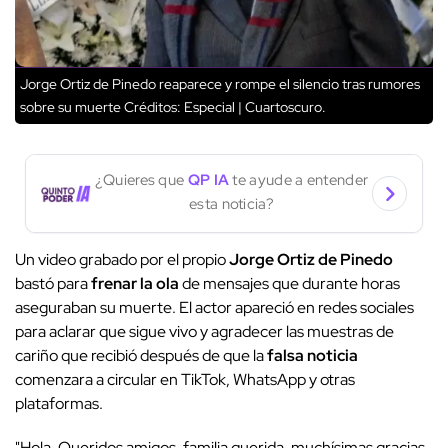
Jorge Ortiz de Pinedo reaparece y rompe el silencio tras rumores
sobre su muerte
Créditos: Especial | Cuartoscuro.
¿Quieres que
QP IA
te ayude a entender
esta noticia?
Un video grabado por el propio
Jorge Ortiz de Pinedo
bastó para
frenar la ola
de mensajes que durante horas
aseguraban su muerte. El actor apareció en redes sociales
para aclarar que sigue vivo y agradecer las muestras de
cariño que recibió después de que la
falsa noticia
comenzara a circular en TikTok, WhatsApp y otras
plataformas.
"Hola. Queridos amigos, familia querida, muchísimas gracias