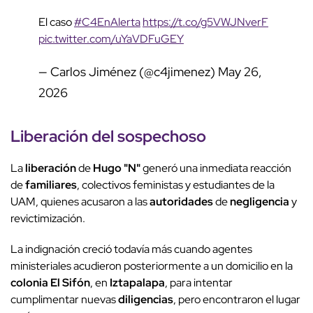
El caso
#C4EnAlerta
https://t.co/g5VWJNverF
pic.twitter.com/uYaVDFuGEY
— Carlos Jiménez (@c4jimenez)
May 26,
2026
Liberación
del sospechoso
La
liberación
de
Hugo "N"
generó una inmediata reacción
de
familiares
, colectivos feministas y estudiantes de la
UAM, quienes acusaron a las
autoridades
de
negligencia
y
revictimización.
La indignación creció todavía más cuando agentes
ministeriales acudieron posteriormente a un domicilio en la
colonia El Sifón
, en
Iztapalapa
, para intentar
cumplimentar nuevas
diligencias
, pero encontraron el lugar