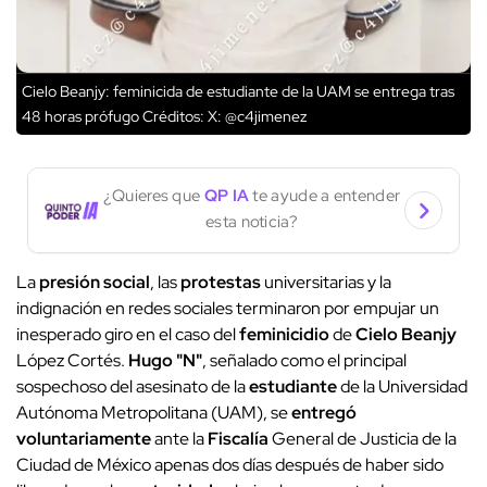
Cielo Beanjy: feminicida de estudiante de la UAM se entrega tras
48 horas prófugo
Créditos: X: @c4jimenez
¿Quieres que
QP IA
te ayude a entender
esta noticia?
La
presión social
, las
protestas
universitarias y la
indignación en redes sociales terminaron por empujar un
inesperado giro en el caso del
feminicidio
de
Cielo Beanjy
López Cortés.
Hugo "N"
, señalado como el principal
sospechoso del asesinato de la
estudiante
de la Universidad
Autónoma Metropolitana (UAM), se
entregó
voluntariamente
ante la
Fiscalía
General de Justicia de la
Ciudad de México apenas dos días después de haber sido