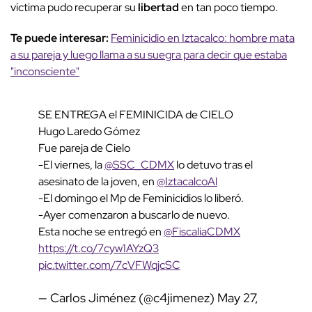
víctima pudo recuperar su
libertad
en tan poco tiempo.
Te puede interesar:
Feminicidio en Iztacalco: hombre mata
a su pareja y luego llama a su suegra para decir que estaba
"inconsciente"
SE ENTREGA el FEMINICIDA de CIELO
Hugo Laredo Gómez
Fue pareja de Cielo
-El viernes, la
@SSC_CDMX
lo detuvo tras el
asesinato de la joven, en
@IztacalcoAl
-El domingo el Mp de Feminicidios lo liberó.
-Ayer comenzaron a buscarlo de nuevo.
Esta noche se entregó en
@FiscaliaCDMX
https://t.co/7cyw1AYzQ3
pic.twitter.com/7cVFWqjcSC
— Carlos Jiménez (@c4jimenez)
May 27,