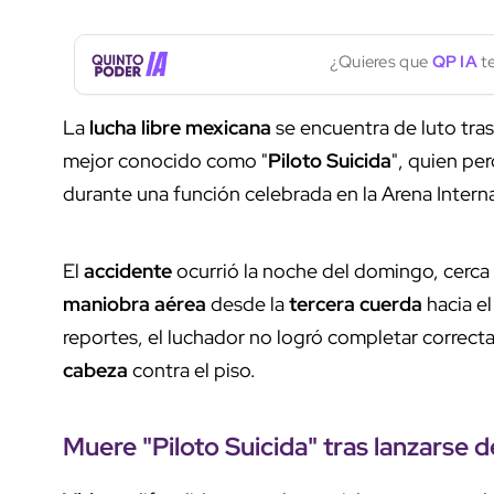
¿Quieres que
QP IA
te
La
lucha libre mexicana
se encuentra de luto tras
mejor conocido como "
Piloto Suicida
", quien per
durante una función celebrada en la Arena Inter
El
accidente
ocurrió la noche del domingo, cerca 
maniobra aérea
desde la
tercera cuerda
hacia el
reportes, el luchador no logró completar correc
cabeza
contra el piso.
Muere "Piloto Suicida"
tras
lanzarse
d