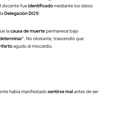
el docente fue
identificado
mediante los datos
 la
Delegación DI29
.
que la
causa de muerte
permanece bajo
 determinar
". No obstante, trascendió que
infarto
agudo al miocardio.
mente había manifestado
sentirse mal
antes de ser