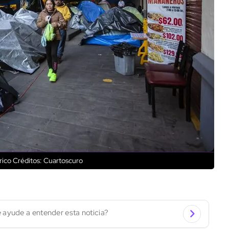
rico
Créditos: Cuartoscuro
 ayude a entender esta noticia?