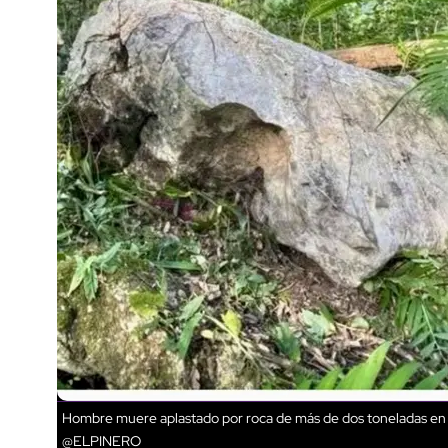
Hombre muere aplastado por roca de más de dos toneladas en V
@ELPINERO