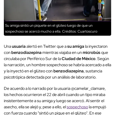
Su amiga sintió un piquete en el glúteo luego de que un
sospechoso se acercó mucho a ella.
Créditos: Cuartoscuro
Una
usuaria
alertó en Twitter que a
su amiga
la inyectaron
con
benzodiazepina
mientras viajaba en un
microbús
que
circulaba por Periférico Sur de la
Ciudad de México
. Según
la narración, un hombre sospechoso se habría acercado a ella
y la inyectó en el glúteo con
benzodiazepina
,
sustancia
psicotrópica detectada por un análisis de laboratorio.
De acuerdo a lo narrado por la usuaria @camelar_clamare,
los hechos ocurrieron el 22 de abril cuando un tipo miraba
insistentemente a su amiga y luego se acercó. Al sentir el
asecho, ella se alejó y, pese a ello, el
sospechoso
la empujó
con fuerza cuando
"sintió un pique en el glúteo".
En ese