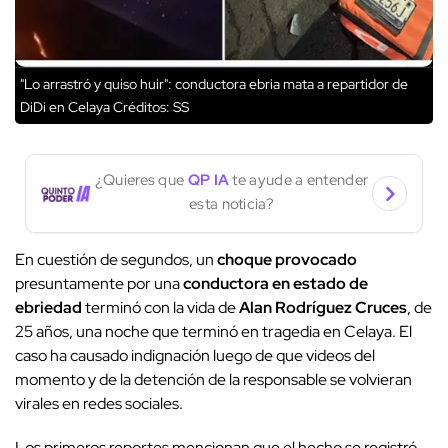
"Lo arrastró y quiso huir": conductora ebria mata a repartidor de
DiDi en Celaya
Créditos: SS
¿Quieres que
QP IA
te ayude a entender
esta noticia?
En cuestión de segundos, un
choque provocado
presuntamente por una
conductora en estado de
ebriedad
terminó con la vida de
Alan Rodríguez Cruces
, de
25 años, una noche que terminó en tragedia en Celaya. El
caso ha causado indignación luego de que videos del
momento y de la detención de la responsable se volvieran
virales en redes sociales.
Los primeros reportes mencionan que el hecho se registró