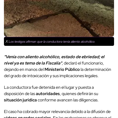
X
Los testigos afirman que la conductora tenía aliento alcohólico.
"Venía con aliento alcohólico, estado de ebriedad; el
nivel ya es tema de la Fiscalía"
, declaró el funcionario,
dejando en manos del
Ministerio Público
la determinación
del grado de intoxicación y sus implicaciones legales.
La conductora fue detenida en el lugar y puesta a
disposición de las
autoridades
, quienes definirán su
situación jurídica
conforme avancen las diligencias.
El caso ha cobrado mayor relevancia debido a la difusión de
videos en redes sociales
. En las grabaciones se observa el