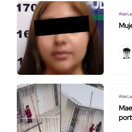
Alza La
Muje
Alza La
Maes
port