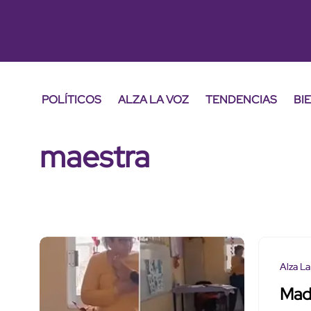
POLÍTICOS
ALZA LA VOZ
TENDENCIAS
BI
maestra
Alza La
Madr