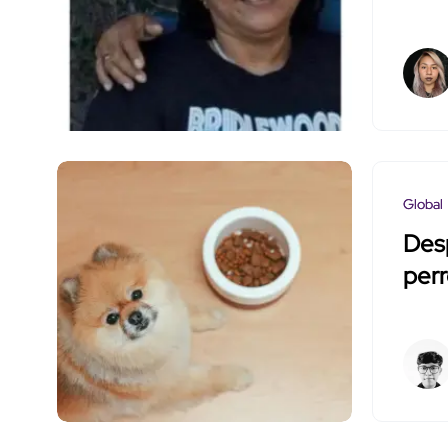
Global
Desp
perr