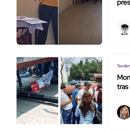
pres
Tenden
Mom
tras