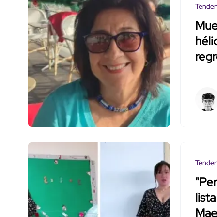
Tenden
Muer
héli
regr
Tenden
"Per
list
Mae