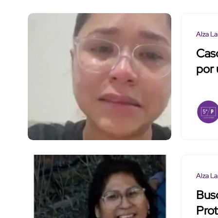
Alza La
Cas
por
Alza La
Busc
Prot