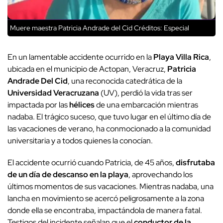
Muere maestra Patricia Andrade del Cid
Créditos: Especial
En un lamentable accidente ocurrido en la
Playa Villa Rica
,
ubicada en el municipio de Actopan, Veracruz,
Patricia
Andrade Del Cid
, una reconocida catedrática de la
Universidad Veracruzana
(UV), perdió la vida tras ser
impactada por las
hélices
de una embarcación mientras
nadaba. El trágico suceso, que tuvo lugar en el último día de
las vacaciones de verano, ha conmocionado a la comunidad
universitaria y a todos quienes la conocían.
El accidente ocurrió cuando Patricia, de 45 años,
disfrutaba
de un día de descanso en la playa
, aprovechando los
últimos momentos de sus vacaciones. Mientras nadaba, una
lancha en movimiento se acercó peligrosamente a la zona
donde ella se encontraba, impactándola de manera fatal.
Testigos del incidente señalan que el
conductor de la