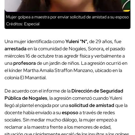
Mujer golpea a maestra por enviar solicitud de amistad a su esposo
Créditos: Especial
Una mujer identificada como
Yuleni "N",
de 29 años, fue
arrestada
en la comunidad de Nogales, Sonora
,
el pasado
miércoles 16 de octubre tras agredir física y verbalmente a
una
profesora
de un jardín de niños. La agresión ocurrió en
el kínder Martha Amalia Straffon Manzano, ubicado en la
colonia El Manantial.
De acuerdo con el informe de la
Dirección de Seguridad
Pública de Nogales
, la agresión comenzó cuando Yuleni
llegó al plantel enojada por una
solicitud de amistad
que la
docente había enviado a su
esposo
a través de redes
sociales. Sin mediar mucho diálogo, la mujer empezó a
reclamar a la maestra frente a los menores de edad,
situación que rápidamente escaló de los insultos a los golpes.