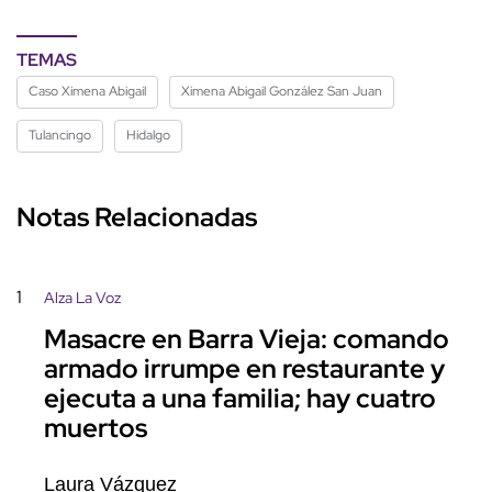
TEMAS
Caso Ximena Abigail
Ximena Abigail González San Juan
Tulancingo
Hidalgo
Notas Relacionadas
1
Alza La Voz
Masacre en Barra Vieja: comando
armado irrumpe en restaurante y
ejecuta a una familia; hay cuatro
muertos
Laura Vázquez