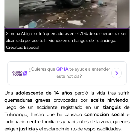
Ximena Abigail sufrió quemaduras en el 70% de su cuerpo tras ser
alcanzada por aceite hirviendo en un tianguis de Tulancingo.
Créditos: Especial
¿Quieres que
QP IA
te ayude a entender
esta noticia?
Una
adolescente de 14 años
perdió la vida tras sufrir
quemaduras graves
provocadas por
aceite hirviendo
,
luego de un accidente registrado en un
tianguis
de
Tulancingo, hecho que ha causado
conmoción social
e
indignación entre familiares y habitantes de la zona, quienes
exigen
justicia
y el esclarecimiento de responsabilidades.