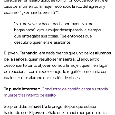
parecía ser un asalto típico se tornó irónico cuando, entre el
caos del momento, la mujer reconoció la voz del agresor y
exclamó: "¿Fernando, eres tú?".
"No me vayas a hacer nada, por favor. No me
hagas nada", giró la mujer desesperada, al tiempo
que entregaba sus cosas. Fue entonces que
descubrió quién era el asaltante.
El joven,
Fernando
, era nada menos que uno de los
alumnos
de la señora
, quien resultó ser
maestra
. El encuentro
desconcertó tanto al joven como a la mujer, quien, en lugar
de reaccionar con miedo o enojo, lo regañó como haría con
cualquier otro alumno en su salón de clases.
Te puede interesar:
Conductor de camión capta su propia
muerte tras intento de asalto
Sorprendida, la
maestra
le preguntó por qué estaba
haciendo eso. El
joven
señaló que lo hacía porque no tenía