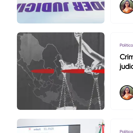
Polític
Crim
judi
Polític