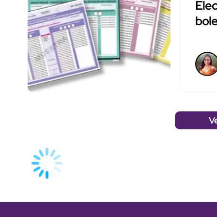
Elec
bole
V