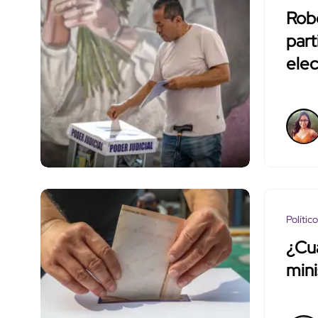
Robo
part
elec
Polític
¿Cu
mini