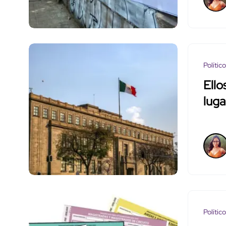
Polític
Ello
luga
Polític