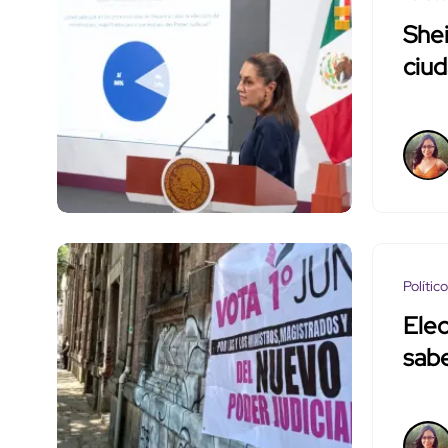
She
ciud
Polític
Elec
sabe