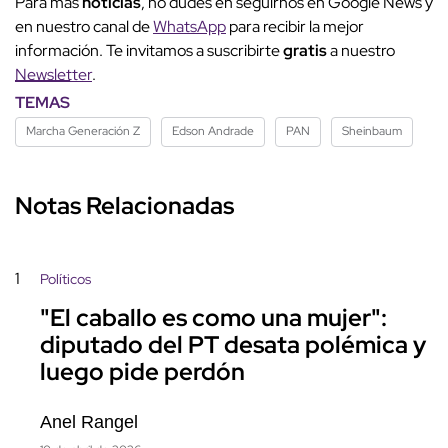
Para más
noticias
, no dudes en seguirnos en Google News y
en nuestro canal de
WhatsApp
para recibir la mejor
información. Te invitamos a suscribirte
gratis
a nuestro
Newsletter
.
TEMAS
Marcha Generación Z
Edson Andrade
PAN
Sheinbaum
Notas Relacionadas
1
Políticos
"El caballo es como una mujer":
diputado del PT desata polémica y
luego pide perdón
Anel Rangel