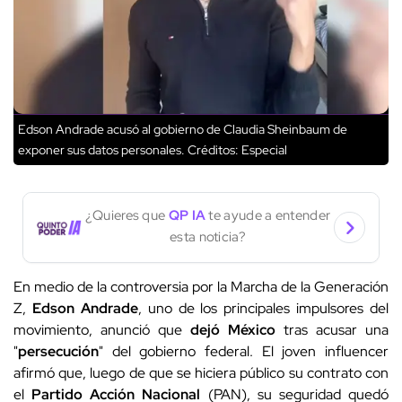
Edson Andrade acusó al gobierno de Claudia Sheinbaum de
exponer sus datos personales.
Créditos: Especial
¿Quieres que
QP IA
te ayude a entender
esta noticia?
En medio de la controversia por la Marcha de la Generación
Z,
Edson Andrade
, uno de los principales impulsores del
movimiento, anunció que
dejó México
tras acusar una
"
persecución
" del gobierno federal. El joven influencer
afirmó que, luego de que se hiciera público su contrato con
el
Partido Acción Nacional
(PAN), su seguridad quedó