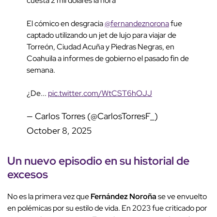
cuesta 2 mil dólares la hora
El cómico en desgracia
@fernandeznorona
fue
captado utilizando un jet de lujo para viajar de
Torreón, Ciudad Acuña y Piedras Negras, en
Coahuila a informes de gobierno el pasado fin de
semana.
¿De...
pic.twitter.com/WtCST6hOJJ
— Carlos Torres (@CarlosTorresF_)
October 8, 2025
Un nuevo episodio en su historial de
excesos
No es la primera vez que
Fernández Noroña
se ve envuelto
en polémicas por su estilo de vida. En 2023 fue criticado por