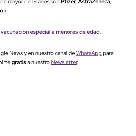
ación mayor de 18 años son
Pfizer, AstraZeneca,
son.
a
vacunación especial a menores de edad
.
gle News y en nuestro canal de
WhatsApp
para
birte
gratis
a nuestro
Newsletter
.