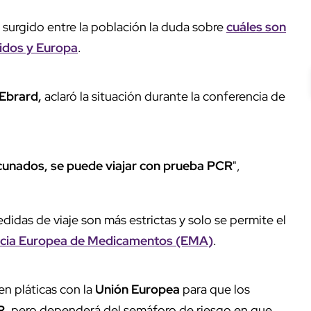
 surgido entre la población la duda sobre
cuáles son
nidos y Europa
.
 Ebrard,
aclaró la situación durante la conferencia de
cunados, se puede viajar con prueba PCR
",
didas de viaje son más estrictas y solo se permite el
encia Europea de Medicamentos (EMA)
.
en pláticas con la
Unión Europea
para que los
R,
pero dependerá del semáforo de riesgo en que