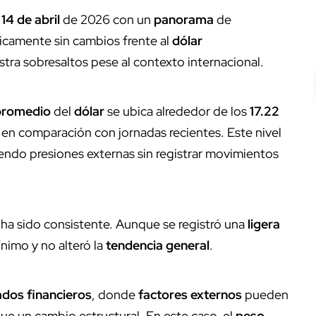
s
14 de abril
de 2026 con un
panorama
de
icamente sin cambios frente al
dólar
ra sobresaltos pese al contexto internacional.
 promedio
del
dólar
se ubica alrededor de los
17.22
 en comparación con jornadas recientes. Este nivel
endo presiones externas sin registrar movimientos
ha sido consistente. Aunque se registró una
ligera
ínimo y no alteró la
tendencia general
.
dos financieros
, donde
factores externos
pueden
ue un cambio estructural. En este caso, el
peso