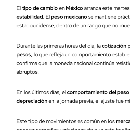
El
tipo de cambio
en
México
arranca este marte
estabilidad
. El
peso mexicano
se mantiene práct
estadounidense, dentro de un rango que no muest
Durante las primeras horas del día, la
cotización
pesos
, lo que refleja un comportamiento estable
confirma que la moneda nacional continúa resisti
abruptos.
En los últimos días, el
comportamiento del peso
depreciación
en la jornada previa, el ajuste fue m
Este tipo de movimientos es común en los
merca
generar pequeñas variaciones sin que esto impliq