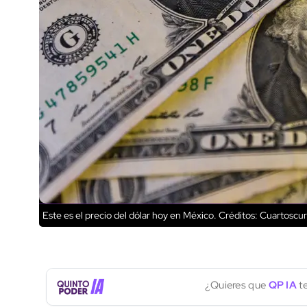
Este es el precio del dólar hoy en México.
Créditos: Cuartoscur
¿Quieres que
QP IA
te