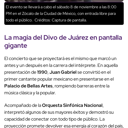
El evento se llevará a cabo el sábado 8 de noviembre a las 8:00
PM en el Zócalo de la Ciudad de México, con entrada libre para
todo el público.
Créditos: Captura de pantalla.
La
magia del Divo de Juárez
en
pantalla
gigante
El concierto que se proyectará es el mismo que marcó un
antes y un después en la carrera del intérprete. En aquella
presentación de
1990
,
Juan Gabriel
se convirtió en el
primer cantante popular mexicano en presentarse en el
Palacio de Bellas Artes
, rompiendo barreras entre la
música clásica y la popular.
Acompañado de la
Orquesta Sinfónica Nacional
,
interpretó algunos de sus mayores éxitos y demostró su
capacidad de conectar con todo tipo de público. La
proyección promete devolver esa energía al corazón del país,