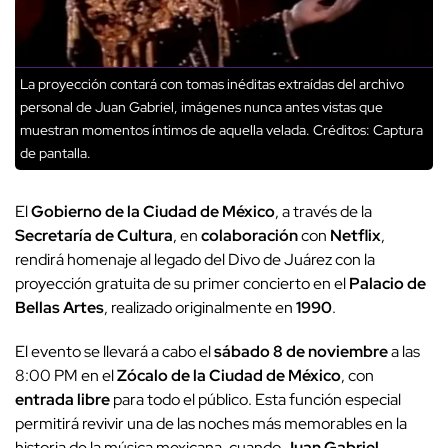
La proyección contará con tomas inéditas extraídas del archivo
personal de Juan Gabriel, imágenes nunca antes vistas que
muestran momentos íntimos de aquella velada.
Créditos: Captura
de pantalla.
El
Gobierno de la Ciudad de México
, a través de la
Secretaría de Cultura
, en
colaboración
con
Netflix
,
rendirá homenaje al legado del Divo de Juárez con la
proyección gratuita de su primer concierto en el
Palacio de
Bellas Artes
, realizado originalmente en
1990
.
El evento se llevará a cabo el
sábado 8 de noviembre
a las
8:00 PM en el
Zócalo de la Ciudad de México
, con
entrada libre
para todo el público. Esta función especial
permitirá revivir una de las noches más memorables en la
historia de la música mexicana, cuando
Juan Gabriel