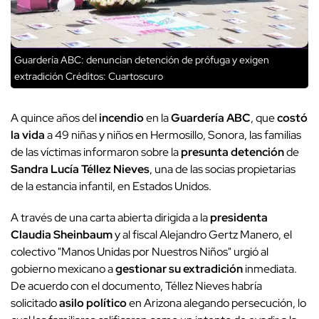
Guardería ABC: denuncian detención de prófuga y exigen
extradición
Créditos: Cuartoscuro
A quince años del
incendio
en la
Guardería ABC
, que
costó
la vida
a 49 niñas y niños en Hermosillo, Sonora, las familias
de las víctimas informaron sobre la
presunta detención
de
Sandra Lucía Téllez Nieves
, una de las socias propietarias
de la estancia infantil, en Estados Unidos.
A través de una carta abierta dirigida a la
presidenta
Claudia Sheinbaum
y al fiscal Alejandro Gertz Manero, el
colectivo "Manos Unidas por Nuestros Niños" urgió al
gobierno mexicano a
gestionar su extradición
inmediata.
De acuerdo con el documento, Téllez Nieves habría
solicitado
asilo político
en Arizona alegando persecución, lo