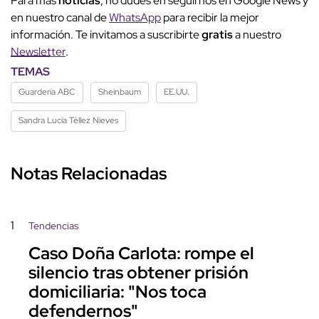
Para más
noticias
, no dudes en seguirnos en Google News y
en nuestro canal de
WhatsApp
para recibir la mejor
información. Te invitamos a suscribirte
gratis
a nuestro
Newsletter
.
TEMAS
Guardería ABC
Sheinbaum
EE.UU.
Sandra Lucía Téllez Nieves
Notas Relacionadas
1
Tendencias
Caso Doña Carlota: rompe el
silencio tras obtener prisión
domiciliaria: "Nos toca
defendernos"