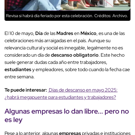
Revisa si habrá día feriado por esta celebración.
Créditos: Archivo.
El 10 de mayo,
Día
de las
Madres
en
México
, es una de las
celebraciones más arraigadas en el país. Aunque su
relevancia cultural y social es innegable, legalmente no es
considerado un día de
descanso
obligatorio
. Este hecho
suele generar dudas cada año entre trabajadores,
estudiantes
y empleadores, sobre todo cuando la fecha cae
entre semana.
Te puede interesar:
Días de descanso en mayo 2025:
¿habrá megapuente para estudiantes y trabajadores?
Algunas
empresas
lo dan
libre
... pero no
es ley
Pese a lo anterior, algunas
empresas
privadas e instituciones