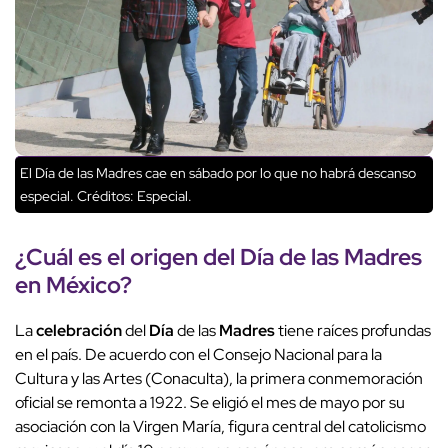
El Día de las Madres cae en sábado por lo que no habrá descanso
especial.
Créditos: Especial.
¿Cuál es el
origen
del
Día
de las
Madres
en
México
?
La
celebración
del
Día
de las
Madres
tiene raíces profundas
en el país. De acuerdo con el Consejo Nacional para la
Cultura y las Artes (Conaculta), la primera conmemoración
oficial se remonta a 1922. Se eligió el mes de mayo por su
asociación con la Virgen María, figura central del catolicismo