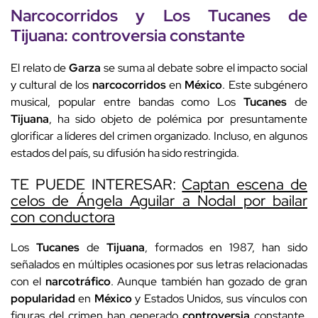
Narcocorridos y Los
Tucanes
de
Tijuana
:
controversia
constante
El relato de
Garza
se suma al debate sobre el impacto social
y cultural de los
narcocorridos
en
México
. Este subgénero
musical, popular entre bandas como Los
Tucanes
de
Tijuana
, ha sido objeto de polémica por presuntamente
glorificar a líderes del crimen organizado. Incluso, en algunos
estados del país, su difusión ha sido restringida.
TE PUEDE INTERESAR:
Captan escena de
celos de Ángela Aguilar a Nodal por bailar
con conductora
Los
Tucanes
de
Tijuana
, formados en 1987, han sido
señalados en múltiples ocasiones por sus letras relacionadas
con el
narcotráfico
. Aunque también han gozado de gran
popularidad
en
México
y Estados Unidos, sus vínculos con
figuras del crimen han generado
controversia
constante.