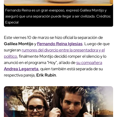
Fernando Reina es un gran exesposo, expresó Galilea Montijo y
aseguró que una separación puede llegar a ser civilizada.
Créditos:
Especial
Este viernes 10 de marzo se hizo oficial la separación de
Galilea Montijo
y
Fernando Reina Iglesias
. Luego de que
surgieran
rumores del divorcio entre la presentadora y el
político
, finalmente Montijo decidió romper el silencio y lo
anunció en el programa "Hoy", al lado de
su compañera
Andrea Legarreta
, quien también está separada de su
respectiva pareja,
Erik Rubín
.