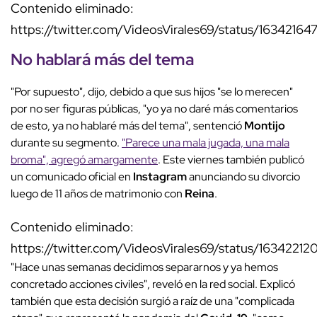
Contenido eliminado:
https://twitter.com/VideosVirales69/status/1634216
No hablará más del tema
"Por supuesto", dijo, debido a que sus hijos "se lo merecen"
por no ser figuras públicas, "yo ya no daré más comentarios
de esto, ya no hablaré más del tema", sentenció
Montijo
durante su segmento.
"Parece una mala jugada, una mala
broma", agregó amargamente
. Este viernes también publicó
un comunicado oficial en
Instagram
anunciando su divorcio
luego de 11 años de matrimonio con
Reina
.
Contenido eliminado:
https://twitter.com/VideosVirales69/status/1634221
"Hace unas semanas decidimos separarnos y ya hemos
concretado acciones civiles", reveló en la red social. Explicó
también que esta decisión surgió a raíz de una "complicada