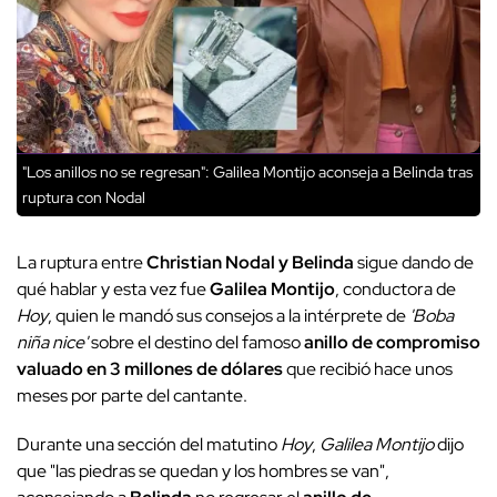
"Los anillos no se regresan": Galilea Montijo aconseja a Belinda tras
ruptura con Nodal
La ruptura entre
Christian Nodal y Belinda
sigue dando de
qué hablar y esta vez fue
Galilea Montijo
, conductora de
Hoy
, quien le mandó sus consejos a la intérprete de
'Boba
niña nice'
sobre el destino del famoso
anillo de compromiso
valuado en 3 millones de dólares
que recibió hace unos
meses por parte del cantante.
Durante una sección del matutino
Hoy
,
Galilea Montijo
dijo
que "las piedras se quedan y los hombres se van",