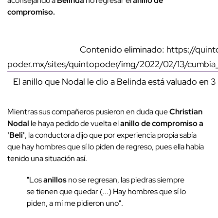
aconsejando a
Belinda
no regresar el
anillo de
compromiso.
Contenido eliminado: https://quint
poder.mx/sites/quintopoder/img/2022/02/13/cumbia_
El anillo que Nodal le dio a Belinda está valuado en 3
Mientras sus compañeros pusieron en duda que
Christian
Nodal
le haya pedido de vuelta el
anillo de compromiso a
'Beli'
, la conductora dijo que por experiencia propia sabía
que hay hombres que sí lo piden de regreso, pues ella había
tenido una situación así.
"Los
anillos
no se regresan, las piedras siempre
se tienen que quedar (...) Hay hombres que sí lo
piden, a mí me pidieron uno".