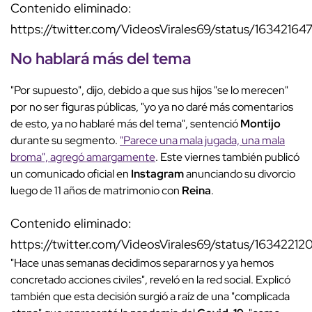
Contenido eliminado:
https://twitter.com/VideosVirales69/status/1634216
No hablará más del tema
"Por supuesto", dijo, debido a que sus hijos "se lo merecen"
por no ser figuras públicas, "yo ya no daré más comentarios
de esto, ya no hablaré más del tema", sentenció
Montijo
durante su segmento.
"Parece una mala jugada, una mala
broma", agregó amargamente
. Este viernes también publicó
un comunicado oficial en
Instagram
anunciando su divorcio
luego de 11 años de matrimonio con
Reina
.
Contenido eliminado:
https://twitter.com/VideosVirales69/status/1634221
"Hace unas semanas decidimos separarnos y ya hemos
concretado acciones civiles", reveló en la red social. Explicó
también que esta decisión surgió a raíz de una "complicada