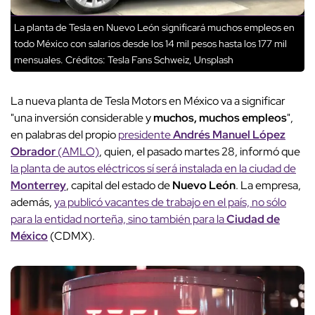
La planta de Tesla en Nuevo León significará muchos empleos en
todo México con salarios desde los 14 mil pesos hasta los 177 mil
mensuales.
Créditos: Tesla Fans Schweiz, Unsplash
La nueva planta de Tesla Motors en México va a significar
"una inversión considerable y
muchos, muchos empleos
",
en palabras del propio
presidente
Andrés Manuel López
Obrador
(AMLO)
, quien, el pasado martes 28, informó que
la planta de autos eléctricos sí será instalada en la ciudad de
Monterrey
, capital del estado de
Nuevo León
. La empresa,
además,
ya publicó vacantes de trabajo en el país, no sólo
para la entidad norteña, sino también para la
Ciudad de
México
(CDMX).