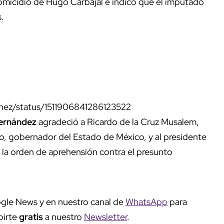
homicidio de Hugo Carbajal e indicó que el imputado
.
enez/status/1511906841286123522
ernández
agradeció a Ricardo de la Cruz Musalem,
o, gobernador del Estado de México, y al presidente
a orden de aprehensión contra el presunto
gle News y en nuestro canal de
WhatsApp
para
birte
gratis
a nuestro
Newsletter
.