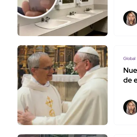
Global
Nue
de e