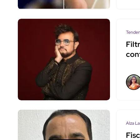
Tenden
Fil
con
Alza La
Fis