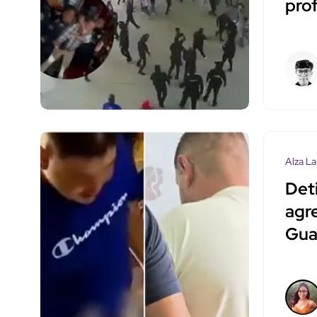
pro
Alza La
Det
agr
Gua