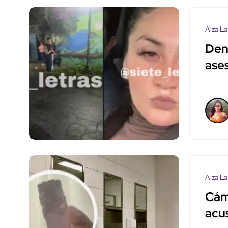
Alza La
Denu
ase
Alza La
Cám
acu