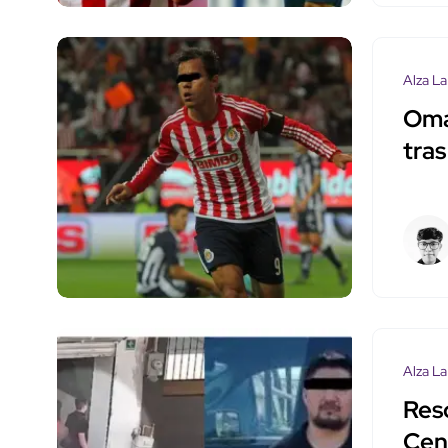
Alza La
Oma
tra
Alza La
Res
Cen