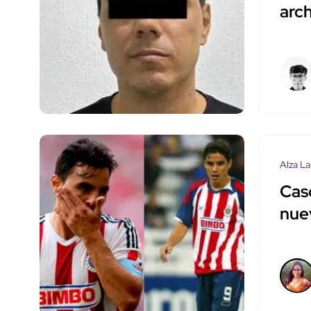
arc
Alza La
Cas
nue