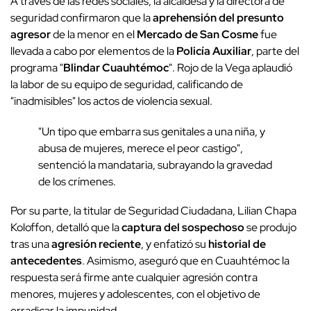
A través de las redes sociales, la alcaldesa y la directora de
seguridad confirmaron que la
aprehensión del presunto
agresor
de la menor en el
Mercado de San Cosme
fue
llevada a cabo por elementos de la
Policía Auxiliar
, parte del
programa "
Blindar Cuauhtémoc
". Rojo de la Vega aplaudió
la labor de su equipo de seguridad, calificando de
"inadmisibles" los actos de violencia sexual.
"Un tipo que embarra sus genitales a una niña, y
abusa de mujeres, merece el peor castigo",
sentenció la mandataria, subrayando la gravedad
de los crímenes.
Por su parte, la titular de Seguridad Ciudadana, Lilian Chapa
Koloffon, detalló que la
captura del sospechoso
se produjo
tras una
agresión reciente
, y enfatizó su
historial de
antecedentes
. Asimismo, aseguró que en Cuauhtémoc la
respuesta será firme ante cualquier agresión contra
menores, mujeres y adolescentes, con el objetivo de
erradicar la impunidad.