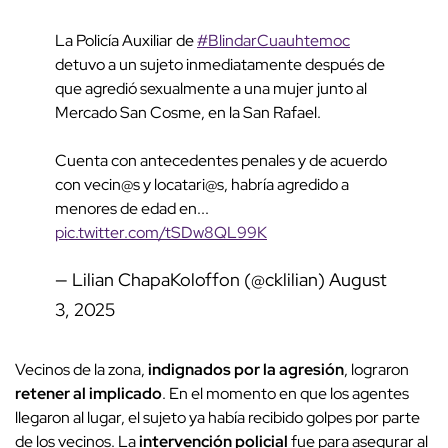
La Policía Auxiliar de
#BlindarCuauhtemoc
detuvo a un sujeto inmediatamente después de
que agredió sexualmente a una mujer junto al
Mercado San Cosme, en la San Rafael.
Cuenta con antecedentes penales y de acuerdo
con vecin@s y locatari@s, habría agredido a
menores de edad en...
pic.twitter.com/tSDw8QL99K
— Lilian ChapaKoloffon (@cklilian)
August
3, 2025
Vecinos de la zona,
indignados por la agresión
, lograron
retener al implicado
. En el momento en que los agentes
llegaron al lugar, el sujeto ya había recibido golpes por parte
de los vecinos. La
intervención policial
fue para asegurar al