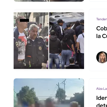
Tenden
Cobr
la 
Alza La
Iden
det