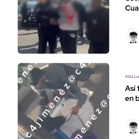
Cua
Alza La
Así
en 