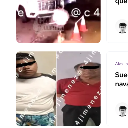
que
Alza La
Sue
nav