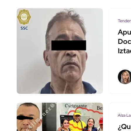
Tenden
Apuñ
Doc
Izta
Alza La
¿Qu