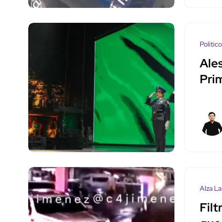
Polític
Ales
Pri
Alza La
Fil