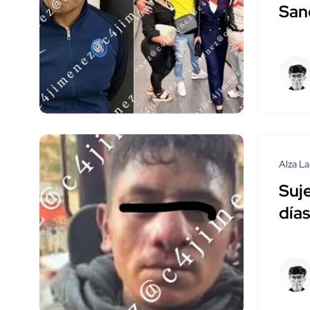
San
Alza La
Suj
día