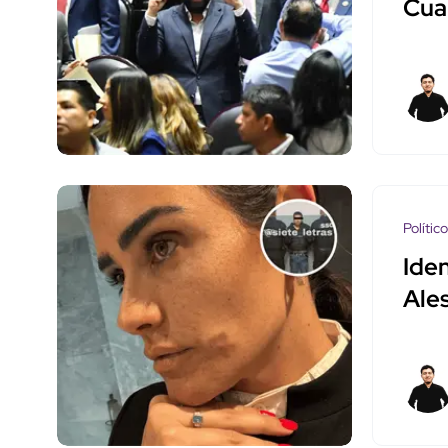
Cua
Polític
Iden
Ale