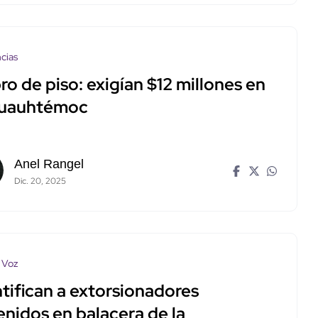
cias
o de piso: exigían $12 millones en
Cuauhtémoc
Anel Rangel
Dic. 20, 2025
 Voz
tifican a extorsionadores
enidos en balacera de la