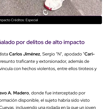
 impacto
Créditos: Especial
ñalado por delitos de alto impacto
dista
Carlos Jiménez
, Sergio "N", apodado "
Cari-
presunto traficante y extorsionador, además de
ncula con hechos violentos, entre ellos tiroteos y
avo A. Madero
, donde fue interceptado por
rmación disponible, el sujeto habría sido visto
Cuevas, incluyendo una rodada en la que un joven