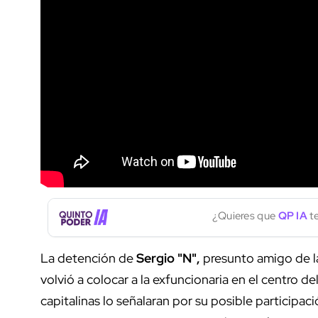
¿Quieres que
QP IA
te
La detención de
Sergio "N",
presunto amigo de 
volvió a colocar a la exfuncionaria en el centro 
capitalinas lo señalaran por su posible participac