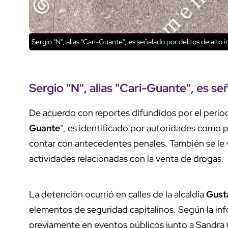
Sergio "N", alias "Cari-Guante", es señalado por delitos de alto
Sergio "N", alias "Cari-Guante", es se
De acuerdo con reportes difundidos por el perio
Guante
", es identificado por autoridades como 
contar con antecedentes penales. También se le vi
actividades relacionadas con la venta de drogas.
La detención ocurrió en calles de la alcaldía
Gust
elementos de seguridad capitalinos. Según la info
previamente en eventos públicos junto a Sandra 