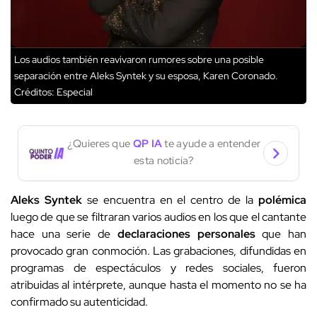
Los audios también reavivaron rumores sobre una posible
separación entre Aleks Syntek y su esposa, Karen Coronado.
Créditos: Especial
¿Quieres que
QP IA
te ayude a entender
esta noticia?
Aleks Syntek
se encuentra en el centro de la
polémica
luego de que se filtraran varios audios en los que el cantante
hace una serie de
declaraciones personales
que han
provocado gran conmoción. Las grabaciones, difundidas en
programas de espectáculos y redes sociales, fueron
atribuidas al intérprete, aunque hasta el momento no se ha
confirmado su autenticidad.