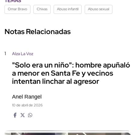
TEMAS
Omar Bravo
Chivas
Abuso infantil
Abuso sexual
Notas Relacionadas
1
Alza La Voz
"Solo era un niño": hombre apuñaló
a menor en Santa Fe y vecinos
intentan linchar al agresor
Anel Rangel
10 de abril de 2026