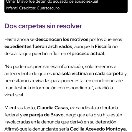
Omar Bravo fue detenido acusado de abuso sexual
infantil
Créditos: Cuartoscuro
Dos carpetas sin resolver
Hasta ahora se
desconocen los motivos
por los que esos
expedientes fueron archivados
, aunque la
Fiscalía
no
descarta que puedan influir en el
proceso actual
.
"No podemos precisar esa información, sólo tenemos el
antecedente de que es
una sola víctima en cada carpeta
y
necesitamos revisarlas para poder estar en condiciones de
manifestar la información correspondiente", añadió la
vicefiscal.
Mientras tanto,
Claudia Casas
, ex candidata a diputada
federal y
ex pareja de Bravo
, negó que ella o su hija estén
involucradas en la denuncia que derivó en su detención.
Afirmó que la denunciante sería
Cecilia Acevedo Montoya
,