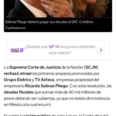
Salinas Pliego deberá pagar sus deudas al SAT.
Créditos:
Cuartoscuro.
¿Quieres que
QP IA
te ayude a entender
esta noticia?
La
Suprema Corte de Justicia
de la Nación (
SCJN
)
rechazó atraer
los primeros amparos promovidos por
Grupo Elektra
y
TV Azteca
, empresas propiedad del
empresario
Ricardo Salinas Pliego
. Con esta resolución, las
deudas fiscales
que suman más de 40 mil millones de
pesos deberán ser cubiertas, ya que no existe otra instancia
en México a la cual recurrir.
Durante la
sesión pública
de este jueves, la Corte discutió