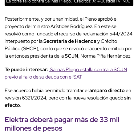
La corte falló contra Salinas Pliego.
Créditos: X: @JusticiaTV_MX.
Posteriormente, y por unanimidad, el Pleno aprobó el
proyecto del ministro Arístides Rodríguez. En este se
resolvió como fundado el recurso de reclamación 544/2024
interpuesto por la
Secretaría de Hacienda
y Crédito
Público (SHCP), con lo que se revocó el acuerdo emitido por
la entonces presidenta de la
SCJN
, Norma Piña Hernández.
Te puede interesar:
Salinas Pliego estalla contra la SCJN
previo al fallo de su deuda con el SAT
Ese acuerdo había permitido tramitar el
amparo directo
en
revisión 6321/2024, pero con la nueva resolución quedó
sin
efecto
.
Elektra deberá pagar más de
33 mil
millones
de pesos