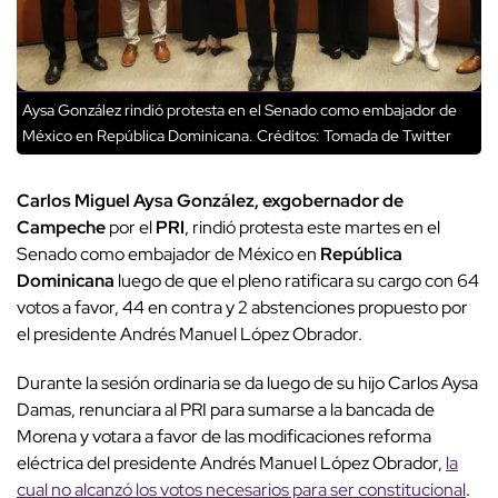
Aysa González rindió protesta en el Senado como embajador de
México en República Dominicana.
Créditos: Tomada de Twitter
Carlos Miguel Aysa González, exgobernador de
Campeche
por el
PRI
, rindió protesta este martes en el
Senado como embajador de México en
República
Dominicana
luego de que el pleno ratificara su cargo con 64
votos a favor, 44 en contra y 2 abstenciones propuesto por
el presidente Andrés Manuel López Obrador.
Durante la sesión ordinaria se da luego de su hijo Carlos Aysa
Damas, renunciara al PRI para sumarse a la bancada de
Morena y votara a favor de las modificaciones reforma
eléctrica del presidente Andrés Manuel López Obrador,
la
cual no alcanzó los votos necesarios para ser constitucional
.