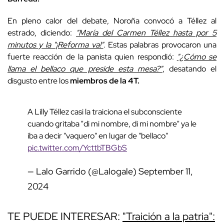
En pleno calor del debate, Noroña convocó a Téllez al
estrado, diciendo:
"María del Carmen Téllez hasta por 5
minutos y la "¡Reforma va!"
. Estas palabras provocaron una
fuerte reacción de la panista quien respondió:
"¿Cómo se
llama el bellaco que preside esta mesa?"
, desatando el
disgusto entre los
miembros de la 4T.
A Lilly Téllez casi la traiciona el subconsciente
cuando gritaba "di mi nombre, di mi nombre" ya le
iba a decir "vaquero" en lugar de "bellaco"
pic.twitter.com/YcttbTBGbS
— Lalo Garrido (@Lalogale)
September 11,
2024
TE PUEDE INTERESAR:
"Traición a la patria":