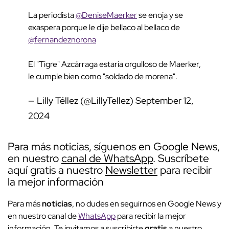
La periodista
@DeniseMaerker
se enoja y se
exaspera porque le dije bellaco al bellaco de
@fernandeznorona
El "Tigre" Azcárraga estaría orgulloso de Maerker,
le cumple bien como "soldado de morena".
— Lilly Téllez (@LillyTellez)
September 12,
2024
Para más noticias, síguenos en Google News,
en nuestro
canal de WhatsApp
. Suscríbete
aquí gratis a nuestro
Newsletter
para recibir
la mejor información
Para más
noticias
, no dudes en seguirnos en Google News y
en nuestro canal de
WhatsApp
para recibir la mejor
información. Te invitamos a suscribirte
gratis
a nuestro