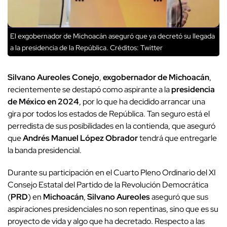
El exgobernador de Michoacán aseguró que ya decretó su llegada
a la presidencia de la República.
Créditos: Twitter
Silvano Aureoles Conejo
,
exgobernador de Michoacán
,
recientemente se destapó como aspirante a la
presidencia
de México en 2024
, por lo que ha decidido arrancar una
gira por todos los estados de República. Tan seguro está el
perredista de sus posibilidades en la contienda, que aseguró
que
Andrés Manuel López Obrador
tendrá que entregarle
la banda presidencial.
Durante su participación en el Cuarto Pleno Ordinario del XI
Consejo Estatal del Partido de la Revolución Democrática
(
PRD
) en
Michoacán
,
Silvano Aureoles
aseguró que sus
aspiraciones presidenciales no son repentinas, sino que es su
proyecto de vida y algo que ha decretado. Respecto a las