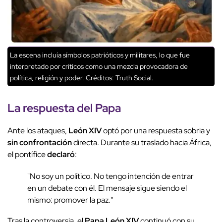
La escena incluía símbolos patrióticos y militares, lo que fue
interpretado por críticos como una mezcla provocadora de
política, religión y poder.
Créditos: Truth Social.
La respuesta del
Papa
Ante los ataques,
León XIV
optó por una respuesta sobria y
sin confrontación
directa. Durante su traslado hacia África,
el pontífice
declaró
:
"No soy un político. No tengo intención de entrar
en un debate con él. El mensaje sigue siendo el
mismo: promover la paz."
Tras la controversia, el
Papa León XIV
continuó con su