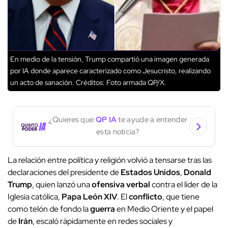
En medio de la tensión, Trump compartió una imagen generada
por IA donde aparece caracterizado como Jesucristo, realizando
un acto de sanación.
Créditos: Foto armada QP/X.
¿Quieres que
QP IA
te ayude a entender
esta noticia?
La relación entre política y religión volvió a tensarse tras las
declaraciones del presidente de
Estados Unidos
,
Donald
Trump
, quien lanzó una
ofensiva verbal
contra el líder de la
Iglesia católica,
Papa León XIV
. El
conflicto
, que tiene
como telón de fondo la
guerra
en Medio Oriente y el papel
de
Irán
, escaló rápidamente en redes sociales y