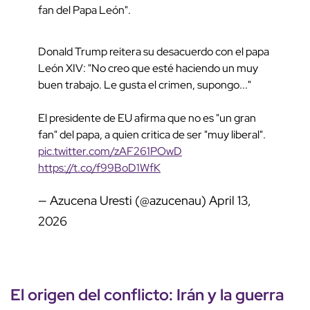
fan del Papa León".
Donald Trump reitera su desacuerdo con el papa
León XIV: "No creo que esté haciendo un muy
buen trabajo. Le gusta el crimen, supongo..."
El presidente de EU afirma que no es "un gran
fan" del papa, a quien critica de ser "muy liberal".
pic.twitter.com/zAF261POwD
https://t.co/f99BoD1WfK
— Azucena Uresti (@azucenau)
April 13,
2026
El
origen del conflicto
:
Irán
y la
guerra