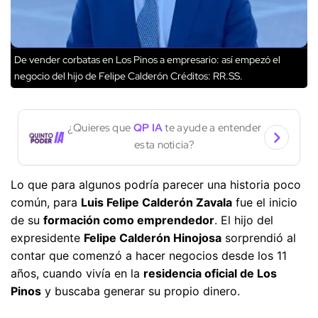
De vender corbatas en Los Pinos a empresario: así empezó el
negocio del hijo de Felipe Calderón
Créditos: RR.SS.
¿Quieres que
QP IA
te ayude a entender
esta noticia?
Lo que para algunos podría parecer una historia poco
común, para
Luis Felipe Calderón Zavala
fue el inicio
de su
formación como emprendedor
. El hijo del
expresidente
Felipe Calderón Hinojosa
sorprendió al
contar que comenzó a hacer negocios desde los 11
años, cuando vivía en la
residencia oficial de Los
Pinos
y buscaba generar su propio dinero.